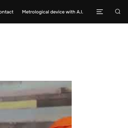
ontact
Metrological device with A.I.
Caută
COMUTĂ L
după: