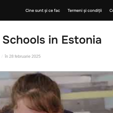
Cine sunt și ce fac
Termeni și condiții
C
 Schools in Estonia
Publicat
în
28 februarie 2025
pe