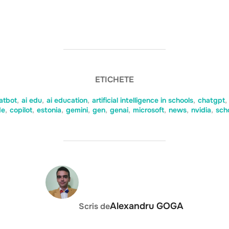
ETICHETE
atbot
,
ai edu
,
ai education
,
artificial intelligence in schools
,
chatgpt
,
de
,
copilot
,
estonia
,
gemini
,
gen
,
genai
,
microsoft
,
news
,
nvidia
,
scho
AUTOR ARTICOL
Alexandru GOGA
Scris de