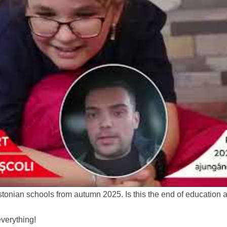
stonian schools from autumn 2025. Is this the end of education 
everything!