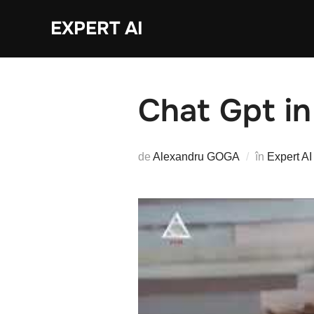
Sari
EXPERT AI
la
conținut
Chat Gpt in
de
Alexandru GOGA
în
Expert AI