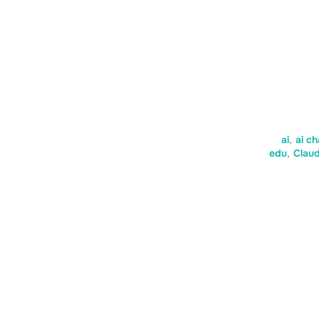
ai
,
ai ch
edu
,
Clau