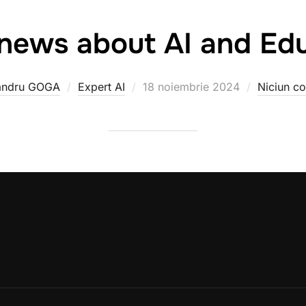
 news about AI and Ed
Publicat
andru GOGA
Expert AI
18 noiembrie 2024
Niciun c
pe