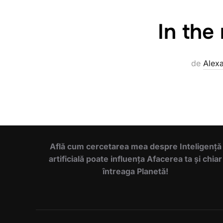
In the
de
Alex
Află cum cercetarea mea despre Inteligență
artificială poate influența Afacerea ta și chiar
întreaga Planetă!