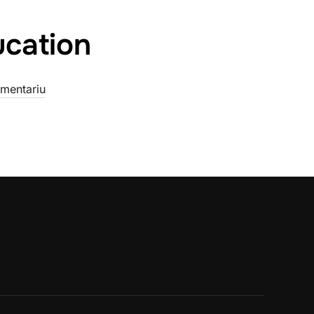
ucation
omentariu