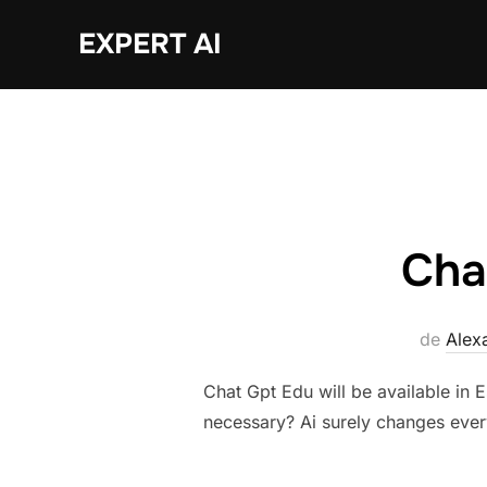
Sari
EXPERT AI
la
conținut
Cha
de
Alex
Chat Gpt Edu will be available in 
necessary? Ai surely changes ever