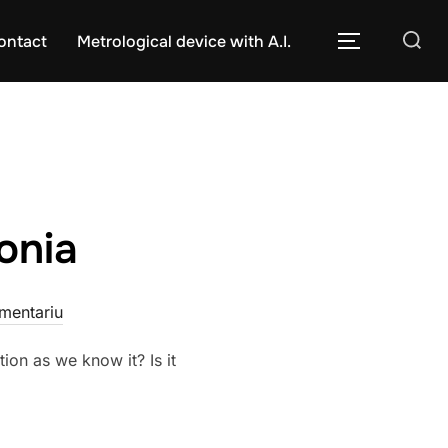
Caută
ontact
Metrological device with A.I.
COMUTĂ L
după:
onia
mentariu
ion as we know it? Is it