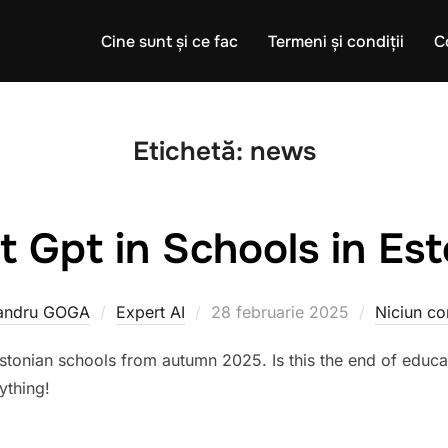
Cine sunt și ce fac
Termeni și condiții
C
Etichetă:
news
t Gpt in Schools in Est
Publicat
andru GOGA
Expert AI
28 februarie 2025
Niciun co
pe
Estonian schools from autumn 2025. Is this the end of educat
ything!