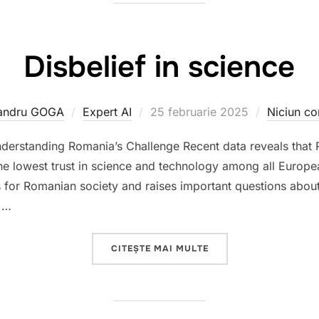
Disbelief in science
Publicat
andru GOGA
Expert AI
25 februarie 2025
Niciun co
pe
 Understanding Romania’s Challenge Recent data reveals that R
the lowest trust in science and technology among all Europe
s for Romanian society and raises important questions abou
d …
„DISBELIEF IN SCIENC
CITEȘTE MAI MULTE