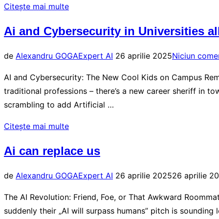
„Ai
Citește mai multe
and
Ai and Cybersecurity in Universities a
Cybersecurity
in
Publicat
de
Alexandru GOGA
Expert AI
26 aprilie 2025
Niciun come
Universities”
pe
AI and Cybersecurity: The New Cool Kids on Campus Rem
traditional professions – there’s a new career sheriff in t
scrambling to add Artificial …
„Ai
Citește mai multe
and
Ai can replace us
Cybersecurity
in
Publicat
de
Alexandru GOGA
Expert AI
26 aprilie 2025
26 aprilie 2
Universities
pe
all
The AI Revolution: Friend, Foe, or That Awkward Roomma
across
suddenly their „AI will surpass humans” pitch is sounding 