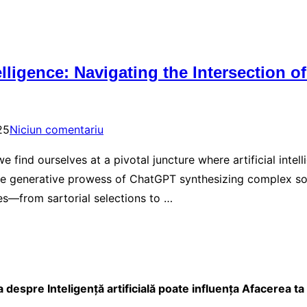
telligence: Navigating the Intersection 
25
Niciun comentariu
 find ourselves at a pivotal juncture where artificial inte
he generative prowess of ChatGPT synthesizing complex sol
es—from sartorial selections to …
espre Inteligență artificială poate influența Afacerea ta 