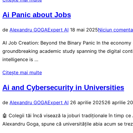
Sabia
Moravec
Algoritmică”
Ai Panic about Jobs
Paradox:
Why
Publicat
de
Alexandru GOGA
Expert AI
18 mai 2025
Niciun comenta
AI
pe
Solves
AI Job Creation: Beyond the Binary Panic In the economy of
Integrals
groundbreaking academic study spanning the digital contin
but
intelligence is …
Struggles
„Ai
Citește mai multe
with
Panic
Doorsteps”
Ai and Cybersecurity in Universities
about
Jobs”
Publicat
de
Alexandru GOGA
Expert AI
26 aprilie 2025
26 aprilie 2
pe
🤖 Colegii tăi încă visează la joburi tradiționale în timp ce
Alexandru Goga, spune că universitățile abia acum se trez