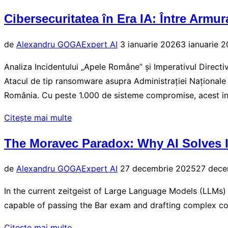
the
Cibersecuritatea în Era IA: Între Armur
Ungovernable
(From
Publicat
de
Alexandru GOGA
Expert AI
3 ianuarie 2026
3 ianuarie 
My
pe
Desk):
Analiza Incidentului „Apele Române” și Imperativul Directive
Joining
Atacul de tip ransomware asupra Administrației Naționale
COPEJI
România. Cu peste 1.000 de sisteme compromise, acest i
9.0”
„Cibersecuritatea
Citește mai multe
în
The Moravec Paradox: Why AI Solves I
Era
IA:
Publicat
de
Alexandru GOGA
Expert AI
27 decembrie 2025
27 dece
Între
pe
Armura
In the current zeitgeist of Large Language Models (LLMs)
Digitală
capable of passing the Bar exam and drafting complex comm
și
„The
Citește mai multe