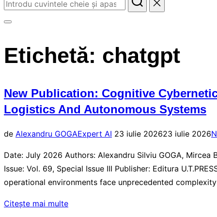
Caută
după:
Comută
la
Etichetă:
chatgpt
bara
laterală
și
New Publication: Cognitive Cybernetics
la
Logistics And Autonomous Systems
navigare
Publicat
de
Alexandru GOGA
Expert AI
23 iulie 2026
23 iulie 2026
N
pe
Date: July 2026 Authors: Alexandru Silviu GOGA, Mircea
Issue: Vol. 69, Special Issue III Publisher: Editura U.T.
operational environments face unprecedented complexity a
„New
Citește mai multe
Publication: