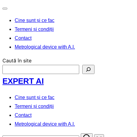
Comută
Cine sunt și ce fac
navigarea
Termeni și condiții
Contact
Metrological device with A.I.
Caută în site
Sari
EXPERT AI
la
conținut
Cine sunt și ce fac
Termeni și condiții
Contact
Metrological device with A.I.