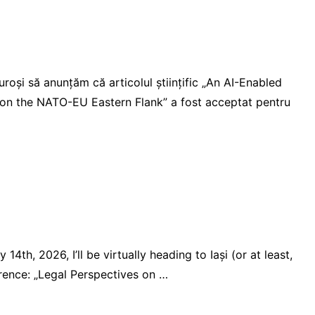
roși să anunțăm că articolul științific „An AI-Enabled
e on the NATO-EU Eastern Flank” a fost acceptat pentru
th, 2026, I’ll be virtually heading to Iaşi (or at least,
rence: „Legal Perspectives on …