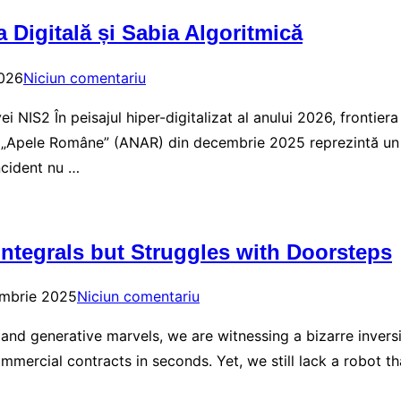
a Digitală și Sabia Algoritmică
2026
Niciun comentariu
i NIS2 În peisajul hiper-digitalizat al anului 2026, frontiera 
 „Apele Române” (ANAR) din decembrie 2025 reprezintă un m
ncident nu …
ntegrals but Struggles with Doorsteps
mbrie 2025
Niciun comentariu
 and generative marvels, we are witnessing a bizarre inver
ercial contracts in seconds. Yet, we still lack a robot th