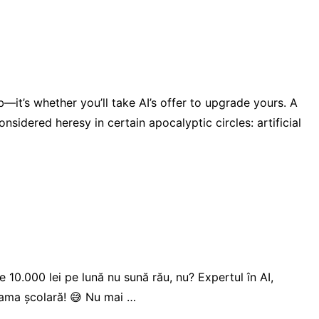
—it’s whether you’ll take AI’s offer to upgrade yours. A
idered heresy in certain apocalyptic circles: artificial
te 10.000 lei pe lună nu sună rău, nu? Expertul în AI,
grama școlară! 😅 Nu mai …