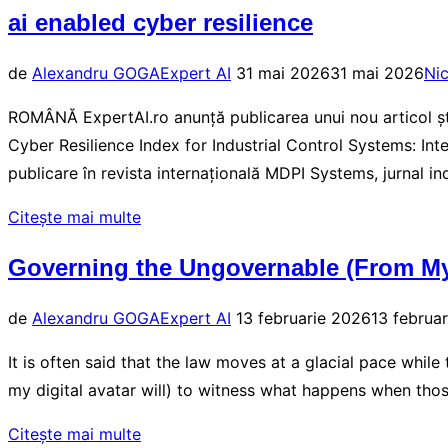
ai enabled cyber resilience
Cognitive
Cybernetics
Publicat
de
Alexandru GOGA
Expert AI
31 mai 2026
31 mai 2026
Ni
And
pe
Industry
ROMÂNĂ ExpertAI.ro anunță publicarea unui nou articol știi
5.0:
Cyber Resilience Index for Industrial Control Systems: I
A
publicare în revista internațională MDPI Systems, jurnal in
Unified
„ai
Citește mai multe
Theoretical
enabled
Framework
Governing the Ungovernable (From My
cyber
For
resilience”
Resilient
Publicat
de
Alexandru GOGA
Expert AI
13 februarie 2026
13 februa
Military
pe
It is often said that the law moves at a glacial pace while 
Logistics
my digital avatar will) to witness what happens when thos
And
Autonomous
„Governing
Citește mai multe
Systems”