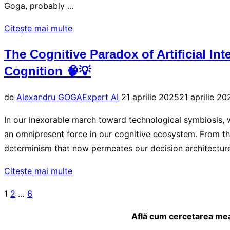
Romania”
Goga, probably …
„Ai
Citește mai multe
can
The Cognitive Paradox of Artificial In
replace
Cognition 🧠💡
us”
Publicat
de
Alexandru GOGA
Expert AI
21 aprilie 2025
21 aprilie 20
pe
In our inexorable march toward technological symbiosis, we
an omnipresent force in our cognitive ecosystem. From t
determinism that now permeates our decision architectur
„The
Citește mai multe
Cognitive
Paginație
1
2
…
6
Paradox
articole
of
Află cum cercetarea mea d
Artificial