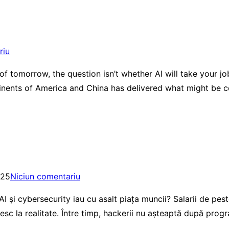
riu
 tomorrow, the question isn’t whether AI will take your job
ents of America and China has delivered what might be cons
025
Niciun comentariu
 AI și cybersecurity iau cu asalt piața muncii? Salarii de pes
esc la realitate. Între timp, hackerii nu așteaptă după pro