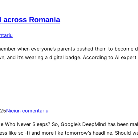
ll across Romania
ntariu
ember when everyone’s parents pushed them to become doc
own, and it’s wearing a digital badge. According to AI exper
025
Niciun comentariu
te Who Never Sleeps? So, Google’s DeepMind has been maki
less like sci-fi and more like tomorrow’s headline. Should 