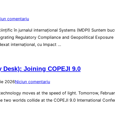
ciun comentariu
nțific în jurnalul internațional Systems (MDPI) Suntem bucu
ntegrating Regulatory Compliance and Geopolitical Exposur
dexat internațional, cu Impact …
 Desk): Joining COPEJI 9.0
rie 2026
Niciun comentariu
technology moves at the speed of light. Tomorrow, February 14
e two worlds collide at the COPEJI 9.0 International Confe