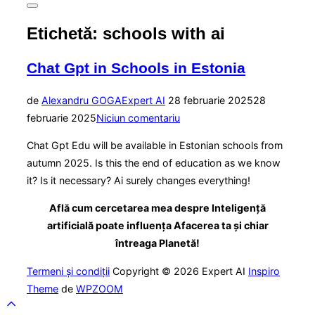
Comută
la
Etichetă:
schools with ai
bara
laterală
și
Chat Gpt in Schools in Estonia
la
navigare
Publicat
de
Alexandru GOGA
Expert AI
28 februarie 2025
28
pe
februarie 2025
Niciun comentariu
Chat Gpt Edu will be available in Estonian schools from
autumn 2025. Is this the end of education as we know
it? Is it necessary? Ai surely changes everything!
Află cum cercetarea mea despre Inteligență
artificială poate influența Afacerea ta și chiar
întreaga Planetă!
Termeni și condiții
Copyright © 2026 Expert AI
Inspiro
Theme
de
WPZOOM
Scroll