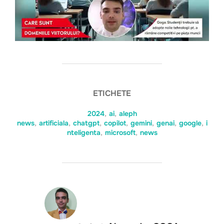
ETICHETE
2024
,
ai
,
aleph
news
,
artificiala
,
chatgpt
,
copilot
,
gemini
,
genai
,
google
,
i
nteligenta
,
microsoft
,
news
AUTOR ARTICOL