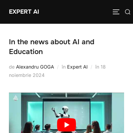
Sari
EXPERT AI
Caută
la
COMUTĂ
după:
conținut
In the news about AI and
Education
Publicat
de
Alexandru GOGA
în
Expert AI
în
18
pe
noiembrie 2024