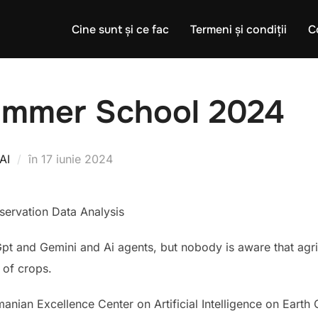
Cine sunt și ce fac
Termeni și condiții
C
Summer School 2024
Publicat
AI
în
17 iunie 2024
pe
Observation Data Analysis
pt and Gemini and Ai agents, but nobody is aware that agri
 of crops.
anian Excellence Center on Artificial Intelligence on Earth