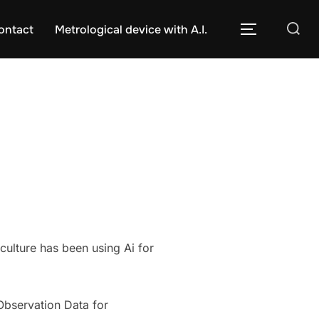
Caută
ontact
Metrological device with A.I.
COMUTĂ L
după:
culture has been using Ai for
 Observation Data for