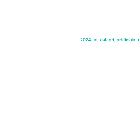
2024
,
ai
,
ai4agri
,
artificiala
,