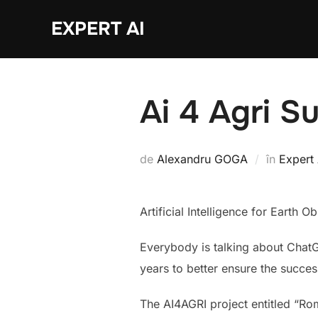
Sari
EXPERT AI
la
conținut
Ai 4 Agri 
de
Alexandru GOGA
în
Expert 
Artificial Intelligence for Earth 
Everybody is talking about ChatG
years to better ensure the succes
The AI4AGRI project entitled “Rom