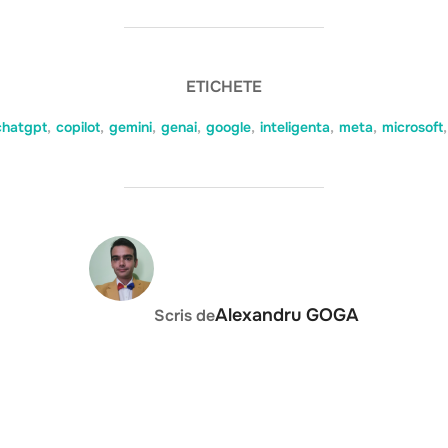
ETICHETE
chatgpt
,
copilot
,
gemini
,
genai
,
google
,
inteligenta
,
meta
,
microsoft
,
AUTOR ARTICOL
Alexandru GOGA
Scris de