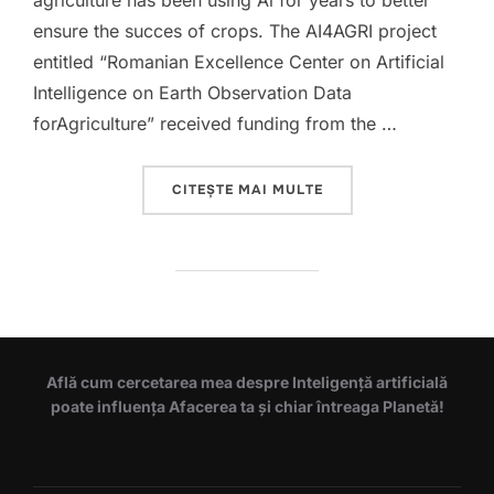
agriculture has been using Ai for years to better
ensure the succes of crops. The AI4AGRI project
entitled “Romanian Excellence Center on Artificial
Intelligence on Earth Observation Data
forAgriculture” received funding from the …
„AI 4 AGRI SUMMER S
CITEȘTE MAI MULTE
Află cum cercetarea mea despre Inteligență artificială
poate influența Afacerea ta și chiar întreaga Planetă!