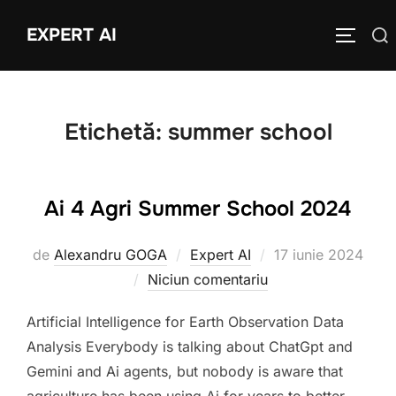
Sari
EXPERT AI
Caută
la
COMUTĂ
după:
conținut
Etichetă:
summer school
Ai 4 Agri Summer School 2024
Publicat
de
Alexandru GOGA
Expert AI
17 iunie 2024
pe
Niciun comentariu
Artificial Intelligence for Earth Observation Data
Analysis Everybody is talking about ChatGpt and
Gemini and Ai agents, but nobody is aware that