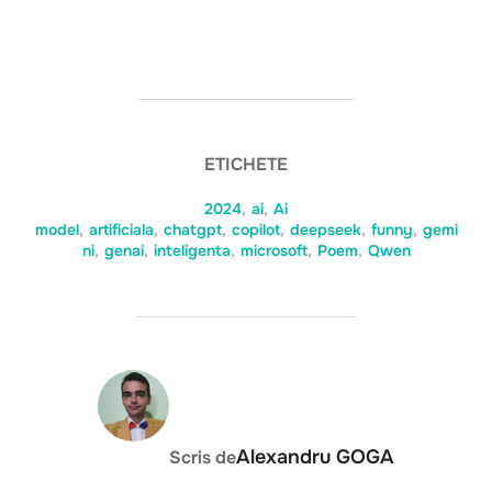
ETICHETE
2024
,
ai
,
Ai
model
,
artificiala
,
chatgpt
,
copilot
,
deepseek
,
funny
,
gemi
ni
,
genai
,
inteligenta
,
microsoft
,
Poem
,
Qwen
AUTOR ARTICOL
Alexandru GOGA
Scris de