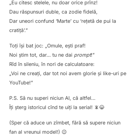
„Eu citesc stelele, nu doar orice prînz!
Dau răspunsuri duble, ca zodie fidelă,
Dar uneori confund ‘Marte’ cu ‘rețetă de pui la
cratiță’.”
Toți își bat joc: „Omule, ești praf!
Noi știm tot, dar… tu ne dai
prompt
!”
Rîd în sileniu, în nori de calculatoare:
„Voi ne creați, dar tot noi avem glorie și like-uri pe
YouTube!”
P.S. Să nu superi niciun AI, că altfel…
Îți șterg istoricul cînd te uiți la serial! 📵😂
(Sper că aduce un zîmbet, fără să supere niciun
fan al vreunui model!) 😉