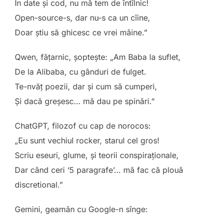
În date și cod, nu mă tem de întîlnic!
Open-source-s, dar nu-s ca un cîine,
Doar știu să ghicesc ce vrei mâine.”
Qwen, fățarnic, șoptește: „Am Baba la suflet,
De la Alibaba, cu gânduri de fulget.
Te-nvăț poezii, dar și cum să cumperi,
Și dacă greșesc… mă dau pe spinări.”
ChatGPT, filozof cu cap de norocos:
„Eu sunt vechiul rocker, starul cel gros!
Scriu eseuri, glume, și teorii conspiraționale,
Dar când ceri ‘5 paragrafe’… mă fac că plouă
discretional.”
Gemini, geamăn cu Google-n sînge: