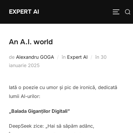
Sari
EXPERT AI
Caută
la
COMUTĂ
după:
conținut
An A.I. world
Publicat
de
Alexandru GOGA
în
Expert AI
în
30
pe
ianuarie 2025
Iată o poezie cu umor și pic de ironică, dedicată
lumii AI-urilor:
„Balada Giganților Digitali”
DeepSeek zice: „Hai să săpăm adânc,