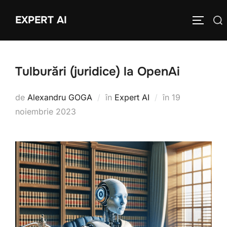
Sari
EXPERT AI
Caută
la
COMUTĂ
după:
conținut
Tulburări (juridice) la OpenAi
Publicat
de
Alexandru GOGA
în
Expert AI
în
19
pe
noiembrie 2023