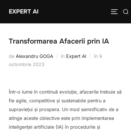
Sari
EXPERT AI
Caută
la
COMUTĂ
după:
conținut
Transformarea Afacerii prin IA
Publicat
de
Alexandru GOGA
în
Expert AI
în
9
pe
octombrie 2023
Într-o lume în continuă evoluție, afacerile trebuie să
fie agile, competitive și sustenabile pentru a
supraviețui și prospera. Un mod semnificativ de a
atinge aceste obiective este prin implementarea
inteligenței artificiale (IA) în procedurile și