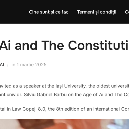
Cine sunt și ce fac
Termeni și condiții
C
Ai and The Constitut
Publicat
AI
în
1 martie 2025
pe
vited as a speaker at the Iași University, the oldest univers
f.univ.dr. Silviu Gabriel Barbu on the Age of Ai and The Co
tal in Law Copeji 8.0, the 8th edition of an International C