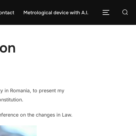
Caută
ontact
Metrological device with A.I.
COMUTĂ L
după:
ion
ity in Romania, to present my
nstitution.
onference on the changes in Law.