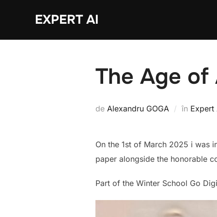
Sari
EXPERT AI
la
conținut
The Age of 
de
Alexandru GOGA
în
Expert 
On the 1st of March 2025 i was in
paper alongside the honorable con
Part of the Winter School Go Digi