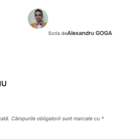
AUTOR ARTICOL
Alexandru GOGA
Scris de
IU
cată.
Câmpurile obligatorii sunt marcate cu
*