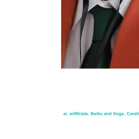
ai
,
artificiala
,
Barbu and Goga
,
Consti