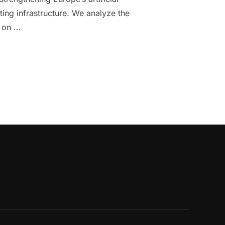
ting infrastructure. We analyze the
t on …
IES: A STRATEGIC INITIATIVE FOR AI INFRASTRUCTURE AND INN