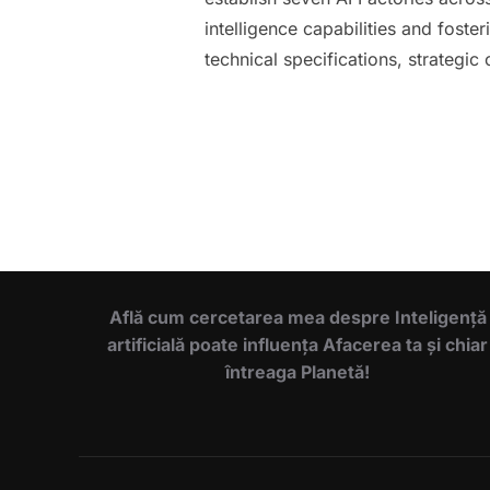
intelligence capabilities and fost
technical specifications, strategic
Află cum cercetarea mea despre Inteligență
artificială poate influența Afacerea ta și chiar
întreaga Planetă!