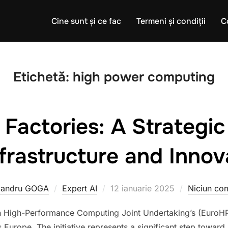
Cine sunt și ce fac
Termeni și condiții
C
Etichetă:
high power computing
Factories: A Strategic I
nfrastructure and Innov
Publicat
xandru GOGA
Expert AI
12 ianuarie 2025
Niciun co
pe
n High-Performance Computing Joint Undertaking’s (EuroHPC 
 Europe. The initiative represents a significant step toward 