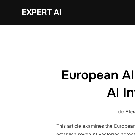
Sari
EXPERT AI
la
conținut
European AI 
AI I
de
Ale
This article examines the Europea
establish seven AI Factories across