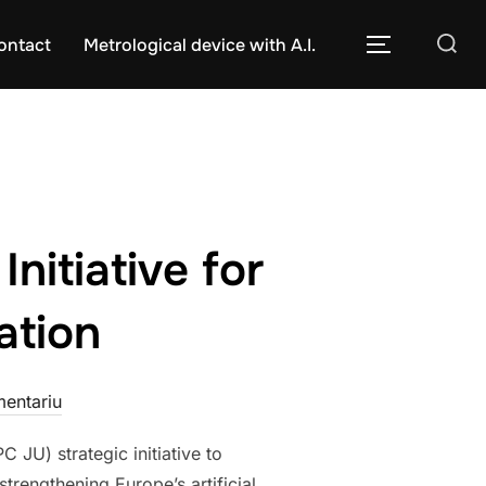
Caută
ontact
Metrological device with A.I.
COMUTĂ L
după:
nitiative for
ation
mentariu
JU) strategic initiative to
strengthening Europe’s artificial