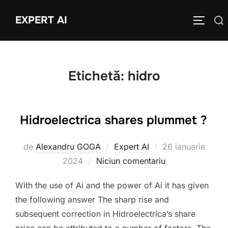
Sari
EXPERT AI
Caută
la
COMUTĂ
după:
conținut
Etichetă:
hidro
Hidroelectrica shares plummet ?
Publicat
de
Alexandru GOGA
Expert AI
26 ianuarie
pe
2024
Niciun comentariu
With the use of Ai and the power of Ai it has given
the following answer The sharp rise and
subsequent correction in Hidroelectrica’s share