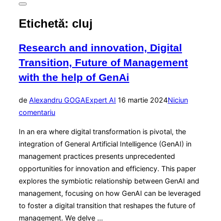
Comută
la
Etichetă:
cluj
bara
laterală
și
Research and innovation, Digital
la
navigare
Transition, Future of Management
with the help of GenAi
Publicat
de
Alexandru GOGA
Expert AI
16 martie 2024
Niciun
pe
comentariu
In an era where digital transformation is pivotal, the
integration of General Artificial Intelligence (GenAI) in
management practices presents unprecedented
opportunities for innovation and efficiency. This paper
explores the symbiotic relationship between GenAI and
management, focusing on how GenAI can be leveraged
to foster a digital transition that reshapes the future of
management. We delve …