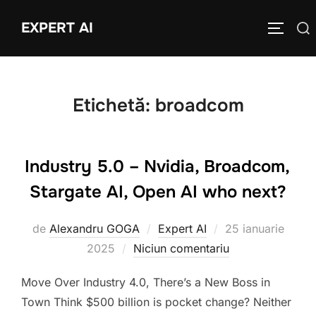
Sari
EXPERT AI
Caută
la
COMUTĂ
după:
conținut
Etichetă:
broadcom
Industry 5.0 – Nvidia, Broadcom,
Stargate AI, Open AI who next?
Publicat
de
Alexandru GOGA
Expert AI
25 ianuarie
pe
2025
Niciun comentariu
Move Over Industry 4.0, There’s a New Boss in
Town Think $500 billion is pocket change? Neither