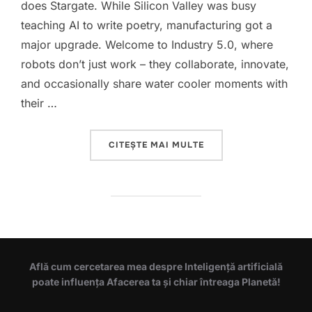
does Stargate. While Silicon Valley was busy
teaching AI to write poetry, manufacturing got a
major upgrade. Welcome to Industry 5.0, where
robots don’t just work – they collaborate, innovate,
and occasionally share water cooler moments with
their …
„INDUSTRY 5.0 – NVID
CITEȘTE MAI MULTE
Află cum cercetarea mea despre Inteligență artificială
poate influența Afacerea ta și chiar întreaga Planetă!