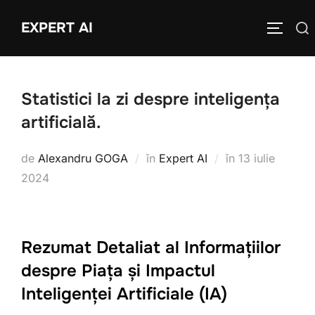
Sari
EXPERT AI
Caută
la
COMUTĂ
după:
conținut
Statistici la zi despre inteligența
artificială.
Publicat
de
Alexandru GOGA
în
Expert AI
în
13 iulie
pe
2024
Rezumat Detaliat al Informațiilor
despre Piața și Impactul
Inteligenței Artificiale (IA)