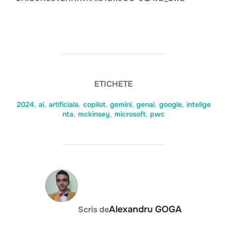
ETICHETE
2024
,
ai
,
artificiala
,
copilot
,
gemini
,
genai
,
google
,
intelige
nta
,
mckinsey
,
microsoft
,
pwc
AUTOR ARTICOL
Alexandru GOGA
Scris de