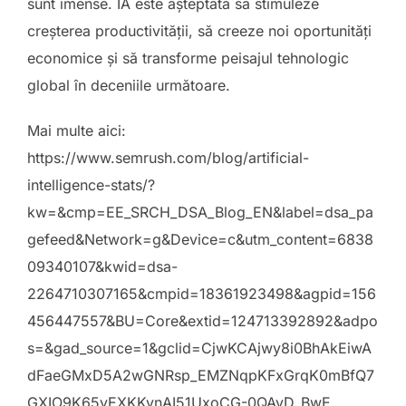
sunt imense. IA este așteptată să stimuleze
creșterea productivității, să creeze noi oportunități
economice și să transforme peisajul tehnologic
global în deceniile următoare.
Mai multe aici:
https://www.semrush.com/blog/artificial-
intelligence-stats/?
kw=&cmp=EE_SRCH_DSA_Blog_EN&label=dsa_pa
gefeed&Network=g&Device=c&utm_content=6838
09340107&kwid=dsa-
2264710307165&cmpid=18361923498&agpid=156
456447557&BU=Core&extid=124713392892&adpo
s=&gad_source=1&gclid=CjwKCAjwy8i0BhAkEiwA
dFaeGMxD5A2wGNRsp_EMZNqpKFxGrqK0mBfQ7
GXIO9K65vEXKKvnAI51UxoCG-0QAvD_BwE