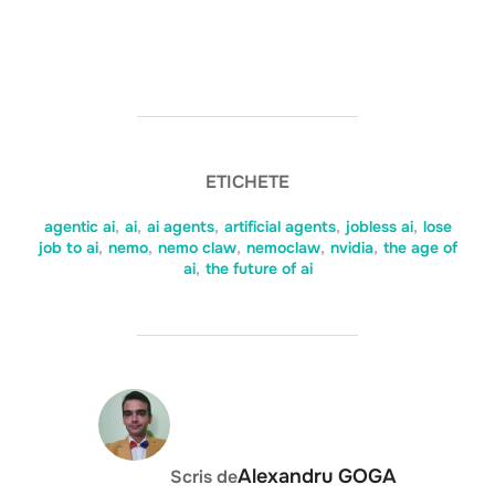
ETICHETE
agentic ai
,
ai
,
ai agents
,
artificial agents
,
jobless ai
,
lose
job to ai
,
nemo
,
nemo claw
,
nemoclaw
,
nvidia
,
the age of
ai
,
the future of ai
AUTOR ARTICOL
Alexandru GOGA
Scris de