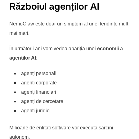
Războiul agenților AI
NemoClaw este doar un simptom al unei tendințe mult
mai mari.
În următorii ani vom vedea apariția unei
economii a
agenților AI
:
agenți personali
agenți corporate
agenți financiari
agenți de cercetare
agenți juridici
Milioane de entități software vor executa sarcini
autonom.