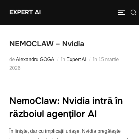
Sari
EXPERT AI
Caută
la
COMUTĂ
după:
conținut
NEMOCLAW – Nvidia
Publicat
de
Alexandru GOGA
în
Expert AI
în
15 martie
pe
2026
NemoClaw: Nvidia intră în
războiul agenților AI
În liniște, dar cu implicații uriașe, Nvidia pregătește