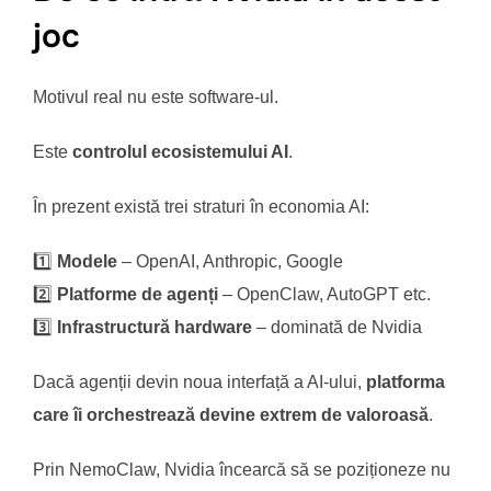
joc
Motivul real nu este software-ul.
Este
controlul ecosistemului AI
.
În prezent există trei straturi în economia AI:
1️⃣
Modele
– OpenAI, Anthropic, Google
2️⃣
Platforme de agenți
– OpenClaw, AutoGPT etc.
3️⃣
Infrastructură hardware
– dominată de Nvidia
Dacă agenții devin noua interfață a AI-ului,
platforma
care îi orchestrează devine extrem de valoroasă
.
Prin NemoClaw, Nvidia încearcă să se poziționeze nu