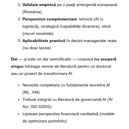
Validare empirică
pe o piață emergentă europeană
(România)
Perspective complementare
: tehnică (AI în
logistică), strategică (capabilități dinamice), etică
(riscuri societale)
Aplicabilitate practică
în decizii manageriale reale
(nu doar teorie)
Dar
— și este un
dar
semnificativ — corpusul
nu acoperă
singur
întreaga nevoie de literatură pentru un doctorat
sau un proiect de transformare AI:
Necesită completare cu fundamente teoretice AI
(ML, XAI)
Trebuie integrat cu literatură de guvernanță AI (AI
Act, ISO 42001)
Lipsește perspectiva financiară cantitativă (modele
de optimizare portofoliu)