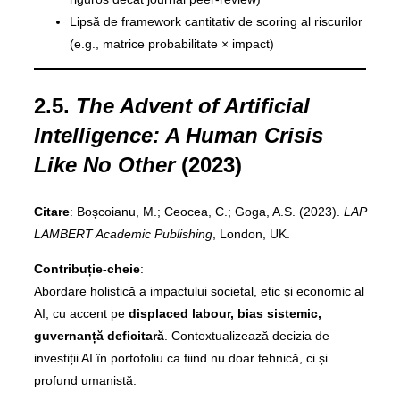
Lipsă de framework cantitativ de scoring al riscurilor
(e.g., matrice probabilitate × impact)
2.5.
The Advent of Artificial
Intelligence: A Human Crisis
Like No Other
(2023)
Citare
: Boșcoianu, M.; Ceocea, C.; Goga, A.S. (2023).
LAP
LAMBERT Academic Publishing
, London, UK.
Contribuție-cheie
:
Abordare holistică a impactului societal, etic și economic al
AI, cu accent pe
displaced labour, bias sistemic,
guvernanță deficitară
. Contextualizează decizia de
investiții AI în portofoliu ca fiind nu doar tehnică, ci și
profund umanistă.