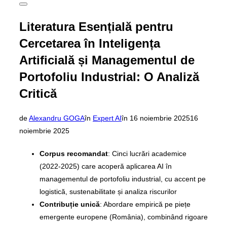
Comută
la
bara
Literatura Esențială pentru
laterală
și
Cercetarea în Inteligența
la
navigare
Artificială și Managementul de
Portofoliu Industrial: O Analiză
Critică
Publicat
de
Alexandru GOGA
în
Expert AI
în
16 noiembrie 2025
16
pe
noiembrie 2025
Corpus recomandat
: Cinci lucrări academice
(2022-2025) care acoperă aplicarea AI în
managementul de portofoliu industrial, cu accent pe
logistică, sustenabilitate și analiza riscurilor
Contribuție unică
: Abordare empirică pe piețe
emergente europene (România), combinând rigoare