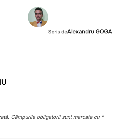
AUTOR ARTICOL
Alexandru GOGA
Scris de
IU
cată.
Câmpurile obligatorii sunt marcate cu
*