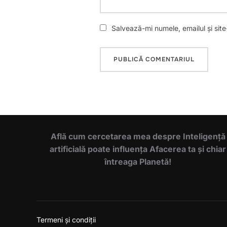
Salvează-mi numele, emailul și sit
Află cum cercetarea mea despre Inteligență
artificială poate influența Afacerea ta și chiar
întreaga Planetă!
Termeni și condiții