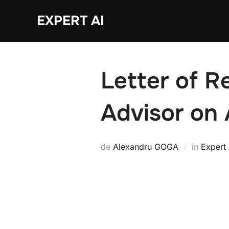
Sari
EXPERT AI
la
conținut
Letter of R
Advisor on 
de
Alexandru GOGA
în
Expert 