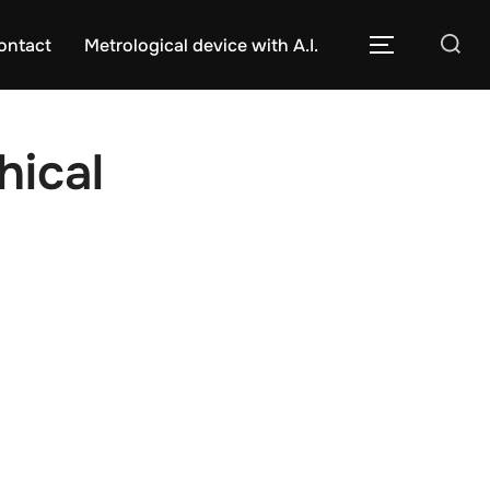
Caută
ontact
Metrological device with A.I.
COMUTĂ L
după:
hical