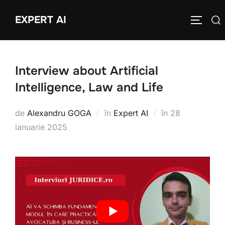
Sari
EXPERT AI
Caută
la
COMUTĂ
după:
conținut
Interview about Artificial
Intelligence, Law and Life
Publicat
de
Alexandru GOGA
în
Expert AI
în
28
pe
ianuarie 2025