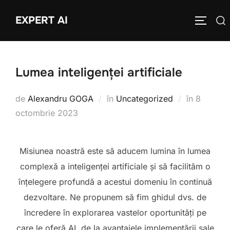
Sari
EXPERT AI
Caută
la
COMUTĂ
după:
conținut
Lumea inteligenței artificiale
Publicat
de
Alexandru GOGA
în
Uncategorized
în
8
pe
octombrie 2023
Misiunea noastră este să aducem lumina în lumea
complexă a inteligenței artificiale și să facilităm o
înțelegere profundă a acestui domeniu în continuă
dezvoltare. Ne propunem să fim ghidul dvs. de
încredere în explorarea vastelor oportunități pe
care le oferă AI, de la avantajele implementării sale