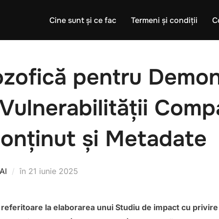
Cine sunt și ce fac
Termeni și condiții
C
ozofică pentru Demon
a Vulnerabilității Comp
onținut și Metadate
Publicat
AI
în
21 iunie 2025
pe
feritoare la elaborarea unui Studiu de impact cu privire 