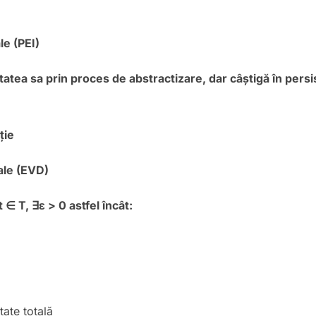
le (PEI)
tatea sa prin proces de abstractizare, dar câștigă în persi
ție
iale (EVD)
t
∈ T,
∃
ε > 0 astfel
înc
ât:
tate totală