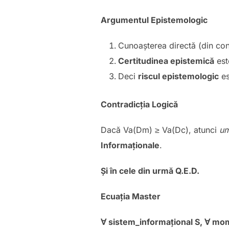
Argumentul Epistemologic
Cunoașterea directă (din con
Certitudinea epistemică
est
Deci
riscul epistemologic
es
Contradicția Logică
Dacă Va(Dm) ≥ Va(Dc), atunci
u
Informaționale
.
Și în cele din urmă Q.E.D.
Ecuația Master
∀ sistem_informa
țional S,
∀ mom