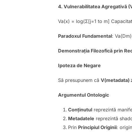
4. Vulnerabilitatea Agregativă (
Va(x) = log(Σ[j=1 to m] Capacita
Paradoxul Fundamental
: Va(Dm)
Demonstrația Filozofică prin Re
Ipoteza de Negare
Să presupunem că
V(metadata) 
Argumentul Ontologic
Conținutul
reprezintă manife
Metadatele
reprezintă shadow
Prin
Principiul Originii
: origi