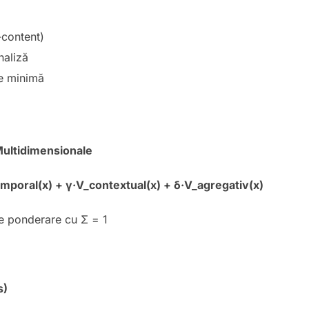
content)
naliză
re minimă
 Multidimensionale
mporal(x) + γ·V_contextual(x) + δ·V_agregativ(x)
de ponderare cu Σ = 1
s)