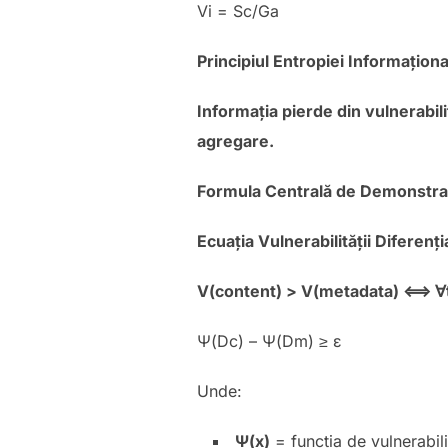
Vi = Sc/Ga
Principiul Entropiei Informaționa
Informația pierde din vulnerabili
agregare.
Formula Centrală de Demonstra
Ecuația Vulnerabilității Diferenț
V(content) > V(metadata)
⟺
∀
Ψ(Dc) – Ψ(Dm) ≥ ε
Unde:
Ψ(x)
= funcția de vulnerabili