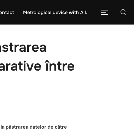
Caută
ontact
Metrological device with A.I.
COMUTĂ L
după:
strarea
arative între
la păstrarea datelor de către