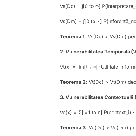
Vs(Dc) = ∫[0 to ∞] P(interpretare_d
Vs(Dm) = ∫[0 to ∞] P(inferență_ne
Teorema 1
: Vs(Dc) > Vs(Dm) pent
2. Vulnerabilitatea Temporală (V
Vt(x) = lim[t→∞] (Utilitate_informa
Teorema 2
: Vt(Dc) > Vt(Dm) deo
3. Vulnerabilitatea Contextuală 
Vc(x) = Σ[i=1 to n] P(context_i) 
Teorema 3
: Vc(Dc) > Vc(Dm) pri