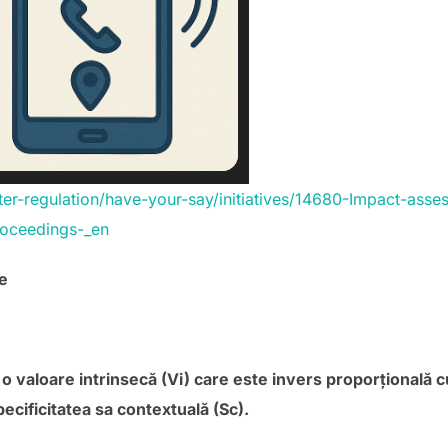
tter-regulation/have-your-say/initiatives/14680-Impact-ass
roceedings-_en
e
 o valoare intrinsecă (Vi) care este invers proporțională 
pecificitatea sa contextuală (Sc).