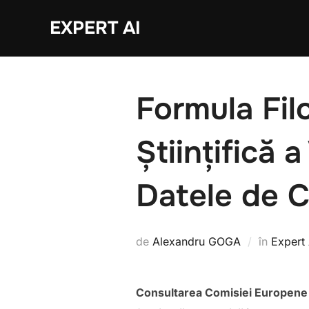
Sari
EXPERT AI
la
conținut
Formula Fil
Științifică 
Datele de C
de
Alexandru GOGA
în
Expert 
Consultarea Comisiei Europene re