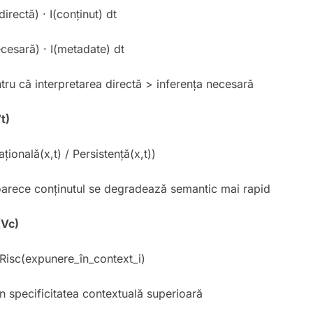
irectă) · I(conținut) dt
cesară) · I(metadate) dt
ru că interpretarea directă > inferența necesară
t)
țională(x,t) / Persistență(x,t))
arece conținutul se degradează semantic mai rapid
(Vc)
· Risc(expunere_în_context_i)
n specificitatea contextuală superioară