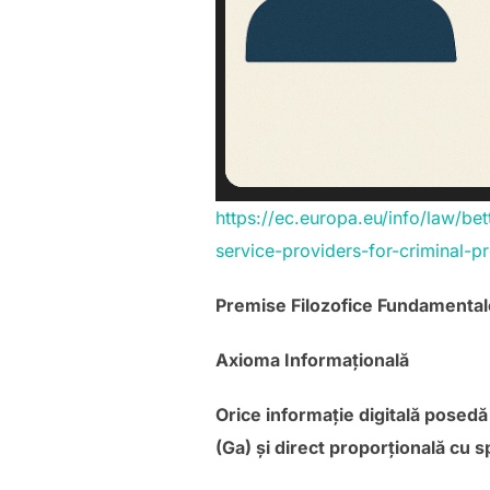
https://ec.europa.eu/info/law/be
service-providers-for-criminal-p
Premise Filozofice Fundamental
Axioma Informațională
Orice informație digitală posedă
(Ga) și direct proporțională cu s