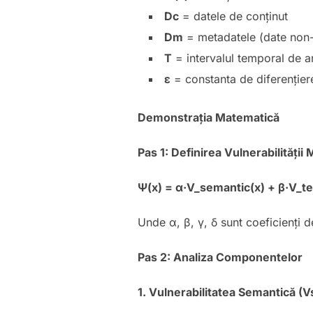
Dc
= datele de conținut
Dm
= metadatele (date non-
T
= intervalul temporal de a
ε
= constanta de diferenție
Demonstrația Matematică
Pas 1: Definirea Vulnerabilității
Ψ(x) = α·V_semantic(x) + β·V_te
Unde α, β, γ, δ sunt coeficienți 
Pas 2: Analiza Componentelor
1. Vulnerabilitatea Semantică (V