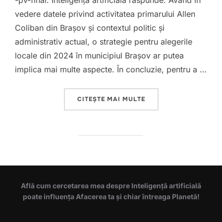
-pv-final. Inteligența artificială răspunde: Având în
vedere datele privind activitatea primarului Allen
Coliban din Brașov și contextul politic și
administrativ actual, o strategie pentru alegerile
locale din 2024 în municipiul Brașov ar putea
implica mai multe aspecte. În concluzie, pentru a …
„CÂȘTIGĂTOR PRIMĂRI
CITEȘTE MAI MULTE
Află cum cercetarea mea despre Inteligență artificială
poate influența Afacerea ta și chiar întreaga Planetă!