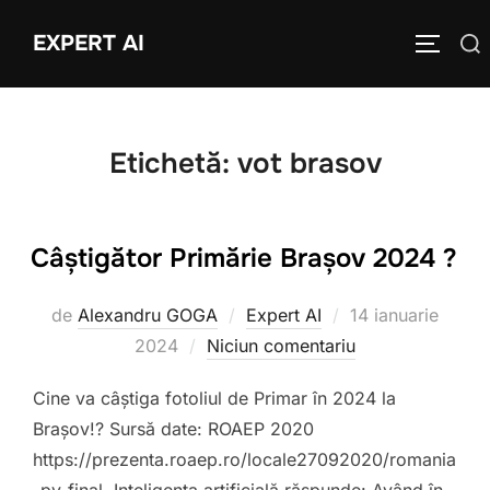
Sari
EXPERT AI
Caută
la
COMUTĂ
după:
conținut
Etichetă:
vot brasov
Câștigător Primărie Brașov 2024 ?
Publicat
de
Alexandru GOGA
Expert AI
14 ianuarie
pe
2024
Niciun comentariu
Cine va câștiga fotoliul de Primar în 2024 la
Brașov!? Sursă date: ROAEP 2020
https://prezenta.roaep.ro/locale27092020/romania