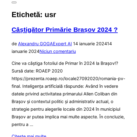
Comută
la
Etichetă:
usr
bara
laterală
și
Câștigător Primărie Brașov 2024 ?
la
navigare
Publicat
de
Alexandru GOGA
Expert AI
14 ianuarie 2024
14
pe
ianuarie 2024
Niciun comentariu
Cine va câștiga fotoliul de Primar în 2024 la Brașov!?
Sursă date: ROAEP 2020
https://prezenta.roaep.ro/locale27092020/romania-pv-
final. Inteligența artificială răspunde: Având în vedere
datele privind activitatea primarului Allen Coliban din
Brașov și contextul politic și administrativ actual, o
strategie pentru alegerile locale din 2024 în municipiul
Brașov ar putea implica mai multe aspecte. În concluzie,
pentru a …
„Câștigător
Citește mai multe