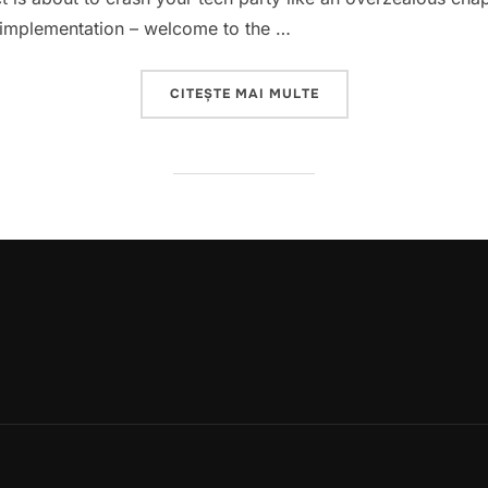
 implementation – welcome to the …
„THE AI REVOLUTION:
CITEȘTE MAI MULTE