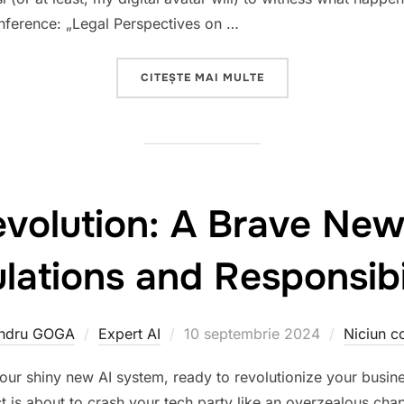
onference: „Legal Perspectives on …
„GOVERNING THE UNGO
CITEȘTE MAI MULTE
evolution: A Brave New
lations and Responsibil
Publicat
andru GOGA
Expert AI
10 septembrie 2024
Niciun c
pe
your shiny new AI system, ready to revolutionize your busine
t is about to crash your tech party like an overzealous cha