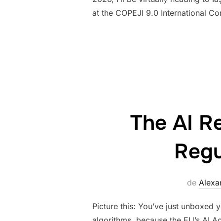
at the COPEJI 9.0 International C
The AI R
Regu
de
Alex
Picture this: You’ve just unboxed 
algorithms, because the EU’s AI Ac