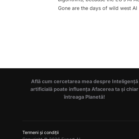
Gone are the days of wild west AI
Află cum cercetarea mea despre Inteligență
artificială poate influența Afacerea ta și chiar
întreaga Planetă!
Termeni și condiții