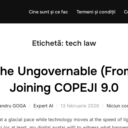
Cine sunt și ce fac
Termeni și condiții
C
Etichetă:
tech law
the Ungovernable (Fro
Joining COPEJI 9.0
Publicat
andru GOGA
Expert AI
13 februarie 2026
Niciun co
pe
s at a glacial pace while technology moves at the speed of l
Iaşi (or at least, my digital avatar will) to witness what hap