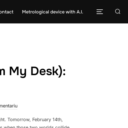
Caută
ontact
Metrological device with A.I.
COMUTĂ L
după:
m My Desk):
mentariu
ight. Tomorrow, February 14th,
pens when those two worlds collide