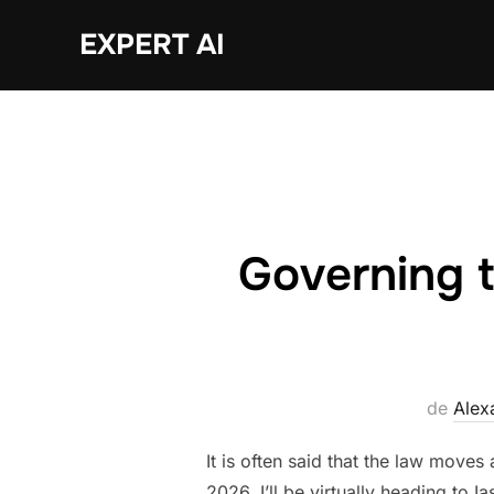
Sari
EXPERT AI
la
conținut
Governing 
de
Alex
It is often said that the law move
2026, I’ll be virtually heading to 