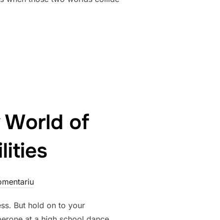
VERNABLE (FROM MY DESK): JOINING COPEJI 9.0”
 World of
ities
omentariu
ss. But hold on to your
perone at a high school dance.