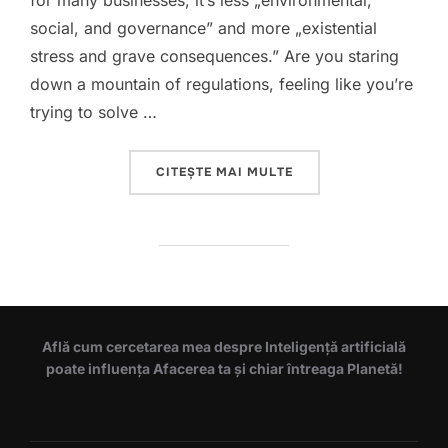
for many businesses, it’s less „environmental,
social, and governance” and more „existential
stress and grave consequences.” Are you staring
down a mountain of regulations, feeling like you’re
trying to solve …
„ESG COMPLIANCE”
CITEȘTE MAI MULTE
Află cum cercetarea mea despre Inteligență artificială
poate influența Afacerea ta și chiar întreaga Planetă!