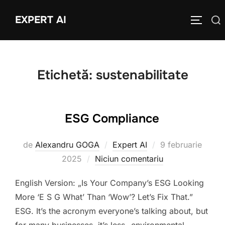
Sari
EXPERT AI
Caută
la
COMUTĂ
după:
conținut
Etichetă:
sustenabilitate
ESG Compliance
Publicat
de
Alexandru GOGA
Expert AI
9 februarie
pe
2025
Niciun comentariu
English Version: „Is Your Company’s ESG Looking
More ‘E S G What’ Than ‘Wow’? Let’s Fix That.”
ESG. It’s the acronym everyone’s talking about, but