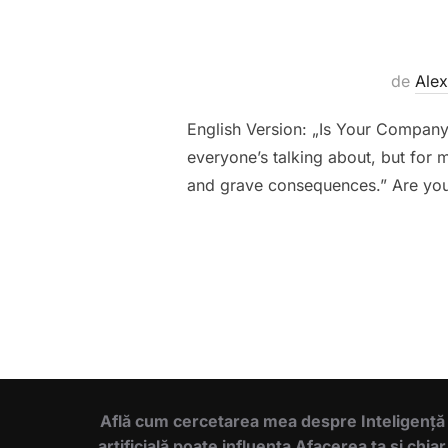
de
Ale
English Version: „Is Your Company
everyone’s talking about, but for 
and grave consequences.” Are you s
Află cum cercetarea mea despre Inteligență
artificială poate influența Afacerea ta și chiar