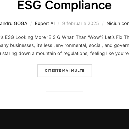
ESG Compliance
Publicat
xandru GOGA
Expert AI
9 februarie 2025
Niciun co
pe
’s ESG Looking More ‘E S G What’ Than ‘Wow’? Let’s Fix Tha
many businesses, it’s less „environmental, social, and gover
taring down a mountain of regulations, feeling like you’re
„ESG COMPLIANCE”
CITEȘTE MAI MULTE