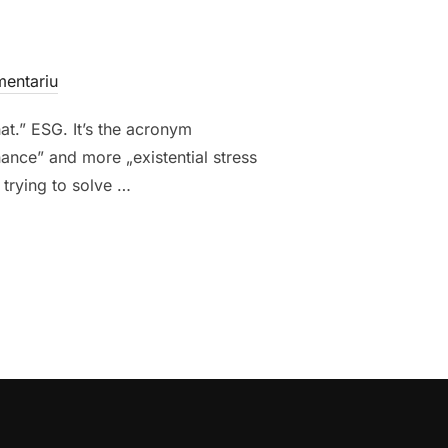
mentariu
t.” ESG. It’s the acronym
nance” and more „existential stress
 trying to solve …