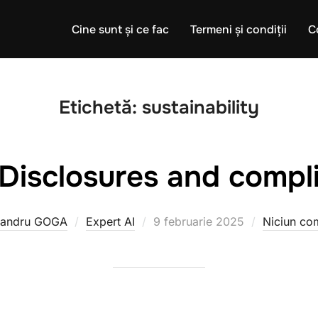
Cine sunt și ce fac
Termeni și condiții
C
Etichetă:
sustainability
Disclosures and compl
Publicat
xandru GOGA
Expert AI
9 februarie 2025
Niciun co
pe