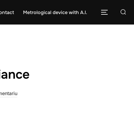
Caută
ontact
Metrological device with A.I.
COMUTĂ L
după:
iance
mentariu