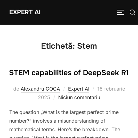
Sari
EXPERT AI
Caută
la
COMUTĂ
după:
conținut
Etichetă:
Stem
STEM capabilities of DeepSeek R1
Publicat
de
Alexandru GOGA
Expert AI
16 februarie
pe
2025
Niciun comentariu
The question „What is the largest perfect prime
number?” involves a misunderstanding of
mathematical terms. Here’s the breakdown: The