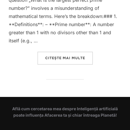
question „What is the largest perfect prime
number?” involves a misunderstanding of
mathematical terms. Here’s the breakdown:### 1.
**Definitions**: – **Prime number**: A number
greater than 1 with no divisors other than 1 and
itself (e.g., …
„STEM CAPABILITIES O
CITEȘTE MAI MULTE
Află cum cercetarea mea despre Inteligență artificială
poate influența Afacerea ta și chiar întreaga Planetă!