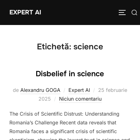
Sari
EXPERT AI
Caută
la
COMUTĂ
după:
conținut
Etichetă:
science
Disbelief in science
Publicat
de
Alexandru GOGA
Expert AI
25 februarie
pe
2025
Niciun comentariu
The Crisis of Scientific Distrust: Understanding
Romania’s Challenge Recent data reveals that
Romania faces a significant crisis of scientific