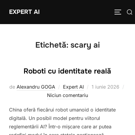
Sari
EXPERT AI
Caută
la
COMUTĂ
după:
conținut
Etichetă:
scary ai
Roboti cu identitate reală
Publicat
de
Alexandru GOGA
Expert AI
1 iunie 2026
pe
Niciun comentariu
China oferă fiecărui robot umanoid o identitate
digitală. Un posibil model pentru viitorul
reglementării AI? Într-o mișcare care ar putea