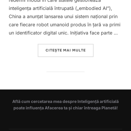
redefini modul în care statele gestionează
inteligența artificială întrupată („embodied AI”),
China a anunțat lansarea unui sistem național prin
care fiecare robot umanoid produs în țară va primi
un identificator digital unic. Inițiativa face parte …
„ROBOTI CU IDENTITA
CITEȘTE MAI MULTE
Află cum cercetarea mea despre Inteligență artificială
poate influența Afacerea ta și chiar întreaga Planetă!