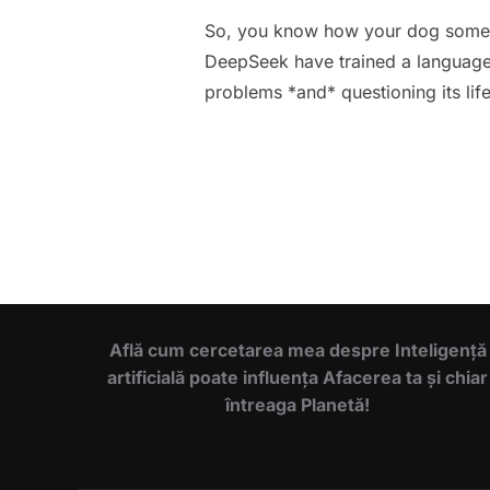
So, you know how your dog sometime
DeepSeek have trained a language
problems *and* questioning its li
Află cum cercetarea mea despre Inteligență
artificială poate influența Afacerea ta și chiar
întreaga Planetă!