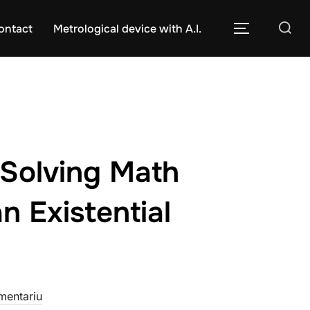
Caută
ontact
Metrological device with A.I.
COMUTĂ L
după:
 Solving Math
n Existential
mentariu