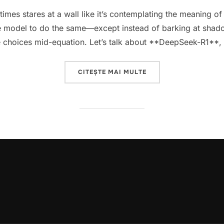
pe
s stares at a wall like it’s contemplating the meaning of l
 model to do the same—except instead of barking at shado
fe choices mid-equation. Let’s talk about **DeepSeek-R1**
„DEEPSEEK-R1: WHEN 
CITEȘTE MAI MULTE