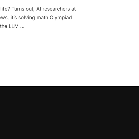
ife? Turns out, AI researchers at
ws, it’s solving math Olympiad
, the LLM …
YOUR AI STARTS SOLVING MATH PROBLEMS LIKE A TEENAGER HAVI