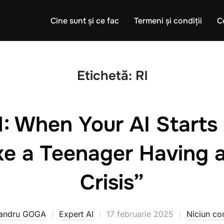
Cine sunt și ce fac
Termeni și condiții
C
Etichetă:
Rl
 When Your AI Starts
e a Teenager Having a
Crisis”
Publicat
xandru GOGA
Expert AI
17 februarie 2025
Niciun co