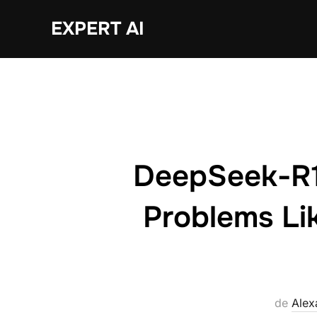
Sari
EXPERT AI
la
conținut
DeepSeek-R1:
Problems Lik
de
Ale