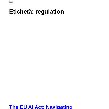
Comută
la
Etichetă:
regulation
bara
laterală
și
la
navigare
The EU AI Act: Navigating