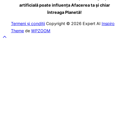
AI
artificială poate influența Afacerea ta și chiar
Act:
întreaga Planetă!
Navigating
Regulatory
Termeni și condiții
Copyright © 2026 Expert AI
Inspiro
Uncertainty
Theme
de
WPZOOM
in
Scroll
European
to
Innovation”
top