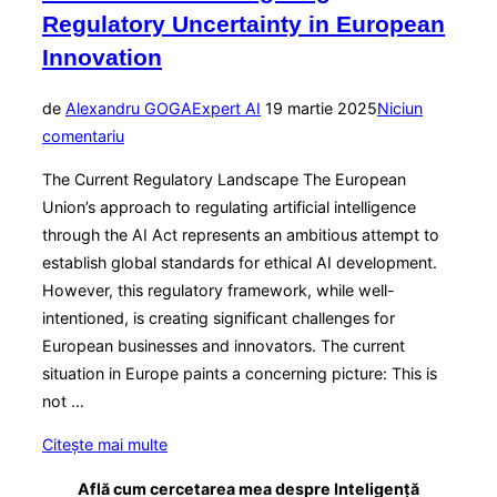
Regulatory Uncertainty in European
Innovation
Publicat
de
Alexandru GOGA
Expert AI
19 martie 2025
Niciun
pe
comentariu
The Current Regulatory Landscape The European
Union’s approach to regulating artificial intelligence
through the AI Act represents an ambitious attempt to
establish global standards for ethical AI development.
However, this regulatory framework, while well-
intentioned, is creating significant challenges for
European businesses and innovators. The current
situation in Europe paints a concerning picture: This is
not …
„The
Citește mai multe
EU
Află cum cercetarea mea despre Inteligență