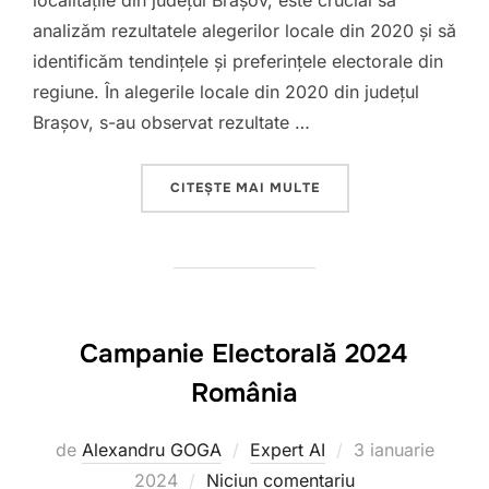
localitățile din județul Brașov, este crucial să
analizăm rezultatele alegerilor locale din 2020 și să
identificăm tendințele și preferințele electorale din
regiune. În alegerile locale din 2020 din județul
Brașov, s-au observat rezultate …
„ALEGERI ELECTORALE
CITEȘTE MAI MULTE
Campanie Electorală 2024
România
Publicat
de
Alexandru GOGA
Expert AI
3 ianuarie
pe
2024
Niciun comentariu