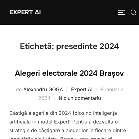
Sari
EXPERT AI
Caută
la
COMUTĂ
după:
conținut
Etichetă:
presedinte 2024
Alegeri electorale 2024 Brașov
Publicat
de
Alexandru GOGA
Expert AI
8 ianuarie
pe
2024
Niciun comentariu
Câștigă alegerile din 2024 folosind Inteligența
artificială în modul Expert! Pentru a dezvolta o
strategie de câștigare a alegerilor în fiecare dintre