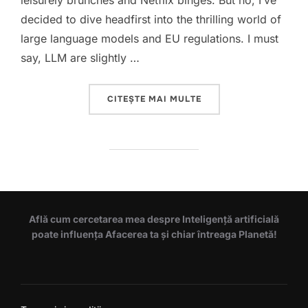
leisurely brunches and Netflix binges. But no, I’ve
decided to dive headfirst into the thrilling world of
large language models and EU regulations. I must
say, LLM are slightly …
„LLAMA 3 FROM META
CITEȘTE MAI MULTE
Află cum cercetarea mea despre Inteligență artificială
poate influența Afacerea ta și chiar întreaga Planetă!