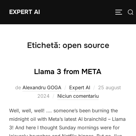
Sari
EXPERT AI
Caută
la
COMUTĂ
după:
conținut
Etichetă:
open source
Llama 3 from META
Publicat
de
Alexandru GOGA
Expert AI
25 august
pe
2024
Niciun comentariu
Well, well, well! …. someone’s been burning the
midnight oil with Meta’s latest AI brainchild – Llama
3! And here I thought Sunday mornings were for