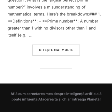
question „What is the largest perfect prime
number?” involves a misunderstanding of
mathematical terms. Here’s the breakdown:### 1.
**Definitions**: – **Prime number**: A number
greater than 1 with no divisors other than 1 and
itself (e.g., …
„STEM CAPABILITIES O
CITEȘTE MAI MULTE
Află cum cercetarea mea despre Inteligență artificială
poate influența Afacerea ta și chiar întreaga Planetă!