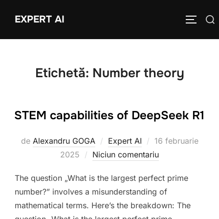
Sari
EXPERT AI
Caută
la
COMUTĂ
după:
conținut
Etichetă:
Number theory
STEM capabilities of DeepSeek R1
Publicat
de
Alexandru GOGA
Expert AI
16 februarie
pe
2025
Niciun comentariu
The question „What is the largest perfect prime
number?” involves a misunderstanding of
mathematical terms. Here’s the breakdown: The