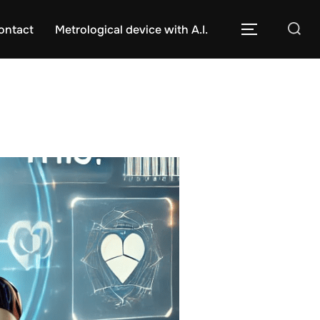
Caută
ontact
Metrological device with A.I.
COMUTĂ L
după: