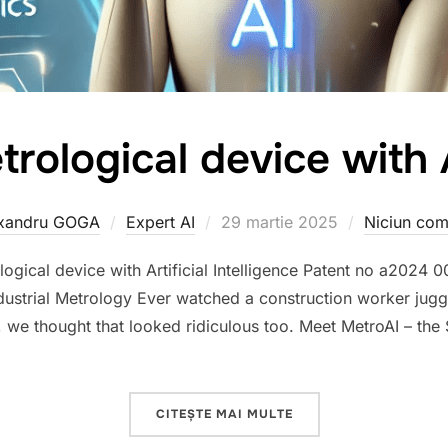
trological device with A
Publicat
xandru GOGA
Expert AI
29 martie 2025
Niciun com
pe
ological device with Artificial Intelligence Patent no a202
dustrial Metrology Ever watched a construction worker juggl
, we thought that looked ridiculous too. Meet MetroAI – the
„METROLOGICAL DEVICE
CITEȘTE MAI MULTE