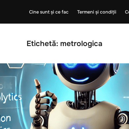
Cine sunt și ce fac
Termeni și condiții
C
Etichetă:
metrologica