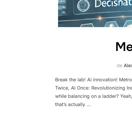
Me
de
Ale
Break the lab! Ai innovation! Metr
Twice, AI Once: Revolutionizing In
while balancing on a ladder? Yeah
that’s actually …