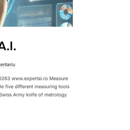
.I.
entariu
4 00263 www.expertai.ro Measure
e five different measuring tools
 Swiss Army knife of metrology
 WITH A.I.”