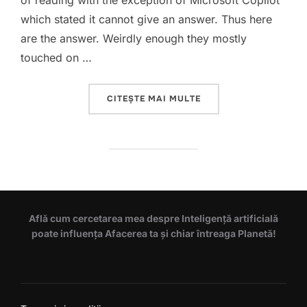
of reading with the exception of Microsoft Copilot
which stated it cannot give an answer. Thus here
are the answer. Weirdly enough they mostly
touched on …
„THE MEANING OF LIFE 
CITEȘTE MAI MULTE
Află cum cercetarea mea despre Inteligență artificială
poate influența Afacerea ta și chiar întreaga Planetă!