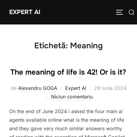
Sari
EXPERT AI
Caută
la
COMUTĂ
după:
conținut
Etichetă:
Meaning
The meaning of life is 42! Or is it?
Publicat
de
Alexandru GOGA
Expert AI
29 iunie 2024
pe
Niciun comentariu
On the end of June 2024 i asked the four main ai
agents available online what is the meaning of life
and they gave very much similar answers worthy