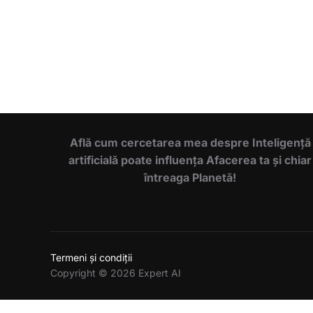
Află cum cercetarea mea despre Inteligență
artificială poate influența Afacerea ta și chiar
întreaga Planetă!
Termeni și condiții
Copyright © 2026 Expert AI