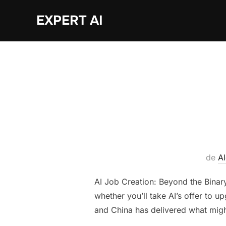
Sari
EXPERT AI
la
conținut
de
A
AI Job Creation: Beyond the Binary
whether you’ll take AI’s offer to 
and China has delivered what might 