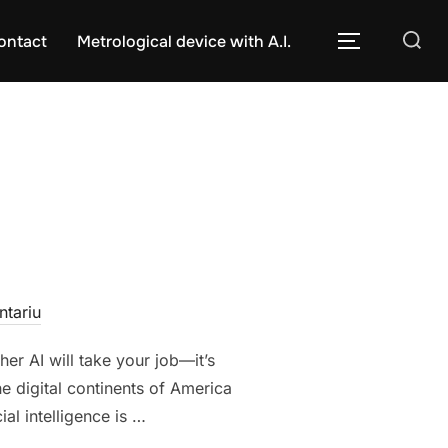
Caută
ontact
Metrological device with A.I.
COMUTĂ L
după:
ntariu
er AI will take your job—it’s
e digital continents of America
al intelligence is …