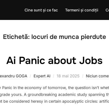
Cine sunt și ce fac
Termeni și condiții
C
Etichetă:
locuri de munca pierdute
Ai Panic about Jobs
Publicat
lexandru GOGA
Expert AI
18 mai 2025
Niciun come
pe
 Panic In the economy of tomorrow, the question isn’t wheth
upgrade yours. A groundbreaking academic study spanning th
be considered heresy in certain apocalyptic circles: artifici