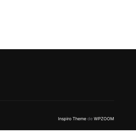
S”
Inspiro Theme
de
WPZOOM