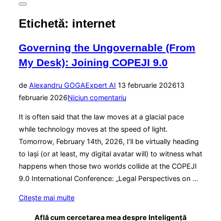
Comută
la
Etichetă:
internet
bara
laterală
și
Governing the Ungovernable (From
la
navigare
My Desk): Joining COPEJI 9.0
Publicat
de
Alexandru GOGA
Expert AI
13 februarie 2026
13
pe
februarie 2026
Niciun comentariu
It is often said that the law moves at a glacial pace
while technology moves at the speed of light.
Tomorrow, February 14th, 2026, I’ll be virtually heading
to Iaşi (or at least, my digital avatar will) to witness what
happens when those two worlds collide at the COPEJI
9.0 International Conference: „Legal Perspectives on …
„Governing
Citește mai multe
the
Află cum cercetarea mea despre Inteligență