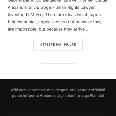
Gabriel Barbu Constitutional Lawyer, Former Judge
Alexandru Silviu Goga Human Rights Lawyer,
Inventor, LLM Esq. There are ideas which, upon
first encounter, appear absurd not because they
are impossible, but because they arrive …
„HUMANITY VERSUS A.I
CITEȘTE MAI MULTE
Află cum cercetarea mea despre Inteligență artificială
poate influența Afacerea ta și chiar întreaga Planetă!