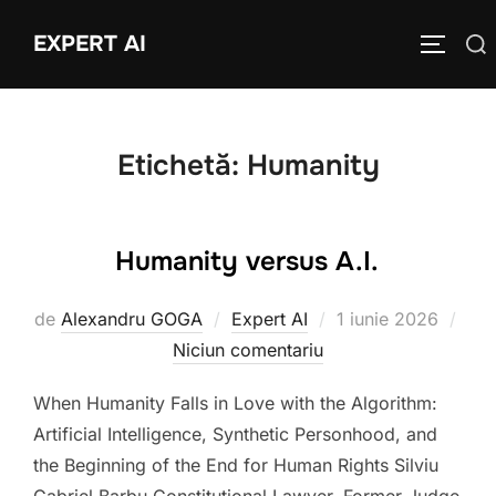
Sari
EXPERT AI
Caută
la
COMUTĂ
după:
conținut
Etichetă:
Humanity
Humanity versus A.I.
Publicat
de
Alexandru GOGA
Expert AI
1 iunie 2026
pe
Niciun comentariu
When Humanity Falls in Love with the Algorithm:
Artificial Intelligence, Synthetic Personhood, and
the Beginning of the End for Human Rights Silviu