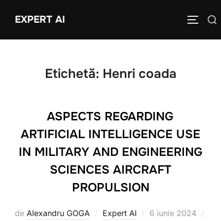
Sari
EXPERT AI
Caută
la
COMUTĂ
după:
conținut
Etichetă:
Henri coada
ASPECTS REGARDING
ARTIFICIAL INTELLIGENCE USE
IN MILITARY AND ENGINEERING
SCIENCES AIRCRAFT
PROPULSION
Publicat
de
Alexandru GOGA
Expert AI
6 iunie 2024