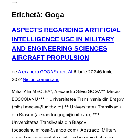
Comută
la
Etichetă:
Goga
bara
laterală
și
ASPECTS REGARDING ARTIFICIAL
la
navigare
INTELLIGENCE USE IN MILITARY
AND ENGINEERING SCIENCES
AIRCRAFT PROPULSION
Publicat
de
Alexandru GOGA
Expert AI
6 iunie 2024
6 iunie
pe
2024
Niciun comentariu
Mihai Alin MECLEA*, Alexandru Silviu GOGA**, Mircea
BOȘCOIANU*** * Universitatea Transilvania din Brașov
(mihai.meclea@unitbv.ro) ** Universitatea Transilvania
din Brașov (alexandru.goga@unitbv.ro) ***
Universitatea Transilvania din Brașov,
(boscoianu.mircea@yahoo.com) Abstract: Military
operations necessitate swift and informed choices