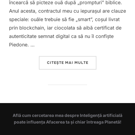
încearcă să picteze ouă după „prompturi” biblice.
Anul acesta, contractul meu cu iepurașul are clauze
speciale: ouăle trebuie să fie „smart”, coșul livrat
prin blockchain, iar ciocolata să aibă certificat de
autenticitate semnat digital ca să nu îl confiște
Piedone. …
„🐣 SĂRBĂTORI PASCA
CITEȘTE MAI MULTE
Află cum cercetarea mea despre Inteligență artificială
poate influența Afacerea ta și chiar întreaga Planetă!