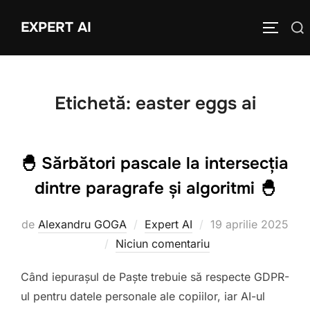
Sari
EXPERT AI
Caută
la
COMUTĂ
după:
conținut
Etichetă:
easter eggs ai
🐣 Sărbători pascale la intersecția
dintre paragrafe și algoritmi 🐣
Publicat
de
Alexandru GOGA
Expert AI
19 aprilie 2025
pe
Niciun comentariu
Când iepurașul de Paște trebuie să respecte GDPR-
ul pentru datele personale ale copiilor, iar AI-ul