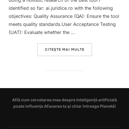
doing a hollistic research of the best tool I
identified so far: ai.juridice.ro with the following
objectives: Quality Assurance (QA): Ensure the tool
meets quality standards.User Acceptance Testing
(UAT): Evaluate whether the …
„END-TO-END TESTING
CITEȘTE MAI MULTE
Află cum cercetarea mea despre Inteligență artificială
poate influența Afacerea ta și chiar întreaga Planetă!