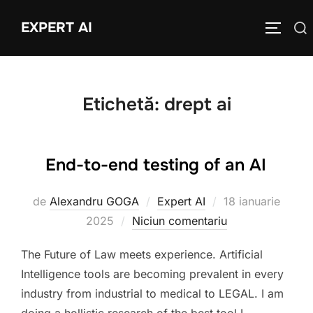
Sari
EXPERT AI
Caută
la
COMUTĂ
după:
conținut
Etichetă:
drept ai
End-to-end testing of an AI
Publicat
de
Alexandru GOGA
Expert AI
18 ianuarie
pe
2025
Niciun comentariu
The Future of Law meets experience. Artificial
Intelligence tools are becoming prevalent in every
industry from industrial to medical to LEGAL. I am