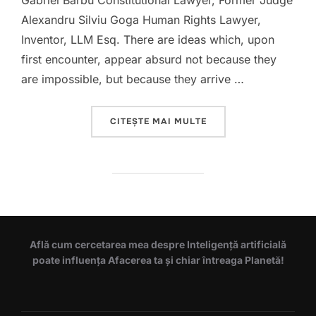
Gabriel Barbu Constitutional Lawyer, Former Judge
Alexandru Silviu Goga Human Rights Lawyer,
Inventor, LLM Esq. There are ideas which, upon
first encounter, appear absurd not because they
are impossible, but because they arrive …
„HUMANITY VERSUS A.I
CITEȘTE MAI MULTE
Află cum cercetarea mea despre Inteligență artificială
poate influența Afacerea ta și chiar întreaga Planetă!