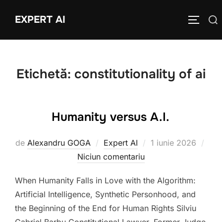
Sari
EXPERT AI
Caută
la
COMUTĂ
după:
conținut
Etichetă:
constitutionality of ai
Humanity versus A.I.
Publicat
de
Alexandru GOGA
Expert AI
1 iunie 2026
pe
Niciun comentariu
When Humanity Falls in Love with the Algorithm:
Artificial Intelligence, Synthetic Personhood, and
the Beginning of the End for Human Rights Silviu