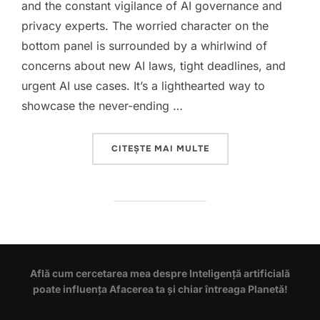
and the constant vigilance of AI governance and
privacy experts. The worried character on the
bottom panel is surrounded by a whirlwind of
concerns about new AI laws, tight deadlines, and
urgent AI use cases. It’s a lighthearted way to
showcase the never-ending …
„CHALLENGES OF ARTI
CITEȘTE MAI MULTE
Află cum cercetarea mea despre Inteligență artificială
poate influența Afacerea ta și chiar întreaga Planetă!