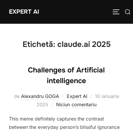
Sari
EXPERT AI
Caută
la
COMUTĂ
după:
conținut
Etichetă:
claude.ai 2025
Challenges of Artificial
intelligence
Publicat
de
Alexandru GOGA
Expert AI
10 ianuarie
pe
2025
Niciun comentariu
This meme definitely captures the contrast
between the everyday person’s blissful ignorance