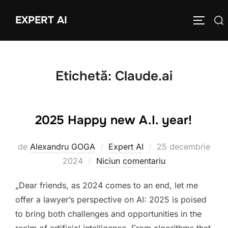
Sari
EXPERT AI
Caută
la
COMUTĂ
după:
conținut
Etichetă:
Claude.ai
2025 Happy new A.I. year!
Publicat
de
Alexandru GOGA
Expert AI
25 decembrie
pe
2024
Niciun comentariu
„Dear friends, as 2024 comes to an end, let me
offer a lawyer’s perspective on AI: 2025 is poised
to bring both challenges and opportunities in the