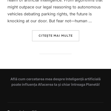
realm of artificial intelligence. From algorithms that
might outpace our legal reasoning to autonomous
vehicles debating parking rights, the future is
knocking at our door. But fear not—human …
„2025 HAPPY NEW A.I.
CITEȘTE MAI MULTE
Află cum cercetarea mea despre Inteligență artificială
poate influența Afacerea ta și chiar întreaga Planetă!