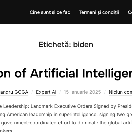
Cine sunt și ce fac
Termeni și condiții
C
Etichetă:
biden
n of Artificial Intellig
Publicat
xandru GOGA
Expert AI
15 ianuarie 2025
Niciun co
pe
e Leadership: Landmark Executive Orders Signed by Presid
ing American leadership in superintelligence, signing two 
government-coordinated effort to dominate the global artific
hinkers …