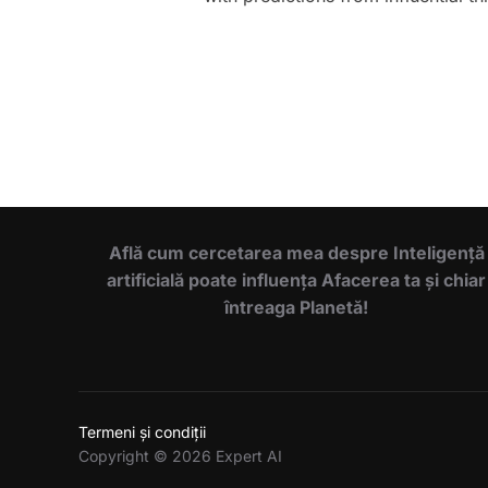
Află cum cercetarea mea despre Inteligență
artificială poate influența Afacerea ta și chiar
întreaga Planetă!
Termeni și condiții
Copyright © 2026 Expert AI