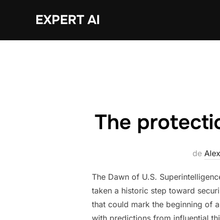
Sari
EXPERT AI
la
conținut
The protectio
de
Ale
The Dawn of U.S. Superintelligenc
taken a historic step toward secur
that could mark the beginning of a 
with predictions from influential t