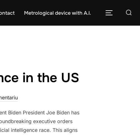
Caută
ontact
Metrological device with A.I.
COMUTĂ L
după:
ence in the US
mentariu
ent Biden President Joe Biden has
groundbreaking executive orders
ial intelligence race. This aligns