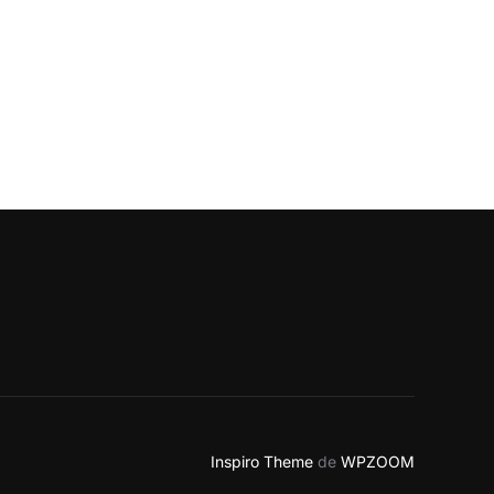
RTIFICIAL INTELLIGENCE IN THE US”
Inspiro Theme
de
WPZOOM