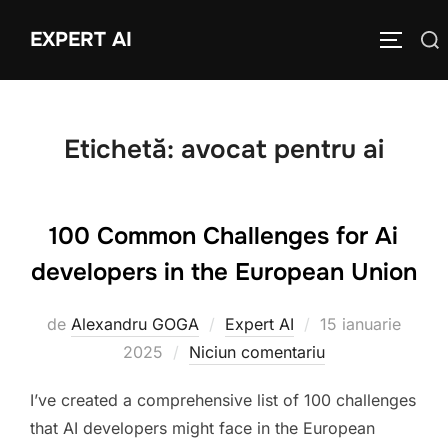
Sari
EXPERT AI
Caută
la
COMUTĂ
după:
conținut
Etichetă:
avocat pentru ai
100 Common Challenges for Ai
developers in the European Union
Publicat
de
Alexandru GOGA
Expert AI
15 ianuarie
pe
2025
Niciun comentariu
I’ve created a comprehensive list of 100 challenges
that AI developers might face in the European