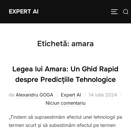
Sari
EXPERT AI
Caută
la
COMUTĂ
după:
conținut
Etichetă:
amara
Legea lui Amara: Un Ghid Rapid
despre Predicțiile Tehnologice
Publicat
de
Alexandru GOGA
Expert AI
14 iulie 2024
pe
Niciun comentariu
„Tindem să supraestimăm efectul unei tehnologii pe
termen scurt și să subestimăm efectul pe termen