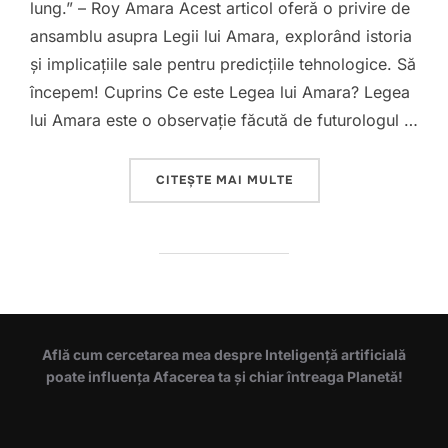
lung.” – Roy Amara Acest articol oferă o privire de
ansamblu asupra Legii lui Amara, explorând istoria
și implicațiile sale pentru predicțiile tehnologice. Să
începem! Cuprins Ce este Legea lui Amara? Legea
lui Amara este o observație făcută de futurologul …
„LEGEA LUI AMARA: U
CITEȘTE MAI MULTE
Află cum cercetarea mea despre Inteligență artificială
poate influența Afacerea ta și chiar întreaga Planetă!